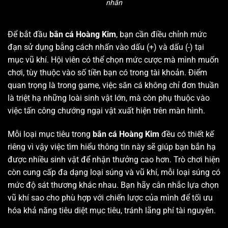
nhãn
Để bắt đầu
bắn cá Hoàng Kim
, bạn cần điều chỉnh mức
đạn sử dụng bằng cách nhấn vào dấu (+) và dấu (-) tại
mục vũ khí. Hội viên có thể chọn mức cược mà mình muốn
chơi, tùy thuộc vào số tiền bạn có trong tài khoản. Điểm
quan trọng là trong game, việc săn cá không chỉ đơn thuần
là triệt hạ những loài sinh vật lớn, mà còn phụ thuộc vào
việc tấn công chướng ngại vật xuất hiện trên màn hình.
Mỗi loại mục tiêu trong
bắn cá Hoàng Kim
đều có thiết kế
riêng vì vậy việc tìm hiểu thông tin này sẽ giúp bạn bắn hạ
được nhiều sinh vật để nhận thưởng cao hơn. Trò chơi hiện
còn cung cấp đa dạng loại súng và vũ khí, mỗi loại súng có
mức độ sát thương khác nhau. Bạn hãy cân nhắc lựa chọn
vũ khí sao cho phù hợp với chiến lược của mình để tối ưu
hóa khả năng tiêu diệt mục tiêu, tránh lãng phí tài nguyên.