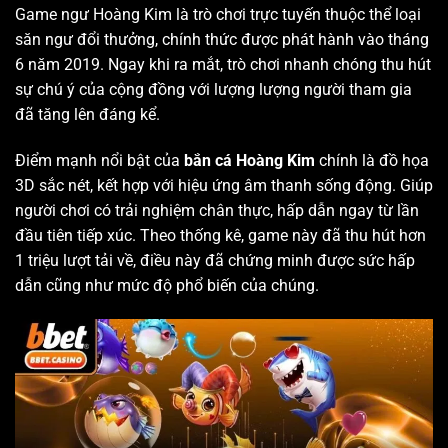
Game ngư Hoàng Kim là trò chơi trực tuyến thuộc thể loại
săn ngư đổi thưởng, chính thức được phát hành vào tháng
6 năm 2019. Ngay khi ra mắt, trò chơi nhanh chóng thu hút
sự chú ý của cộng đồng với lượng lượng người tham gia
đã tăng lên đáng kể.
Điểm mạnh nổi bật của
bắn cá Hoàng Kim
chính là đồ họa
3D sắc nét, kết hợp với hiệu ứng âm thanh sống động. Giúp
người chơi có trải nghiệm chân thực, hấp dẫn ngay từ lần
đầu tiên tiếp xúc. Theo thống kê, game này đã thu hút hơn
1 triệu lượt tải về, điều này đã chứng minh được sức hấp
dẫn cũng như mức độ phổ biến của chúng.