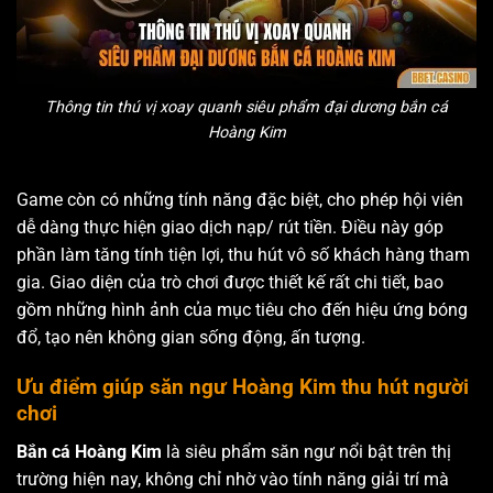
Thông tin thú vị xoay quanh siêu phẩm đại dương bắn cá
Hoàng Kim
Game còn có những tính năng đặc biệt, cho phép hội viên
dễ dàng thực hiện giao dịch nạp/ rút tiền. Điều này góp
phần làm tăng tính tiện lợi, thu hút vô số khách hàng tham
gia. Giao diện của trò chơi được thiết kế rất chi tiết, bao
gồm những hình ảnh của mục tiêu cho đến hiệu ứng bóng
đổ, tạo nên không gian sống động, ấn tượng.
Ưu điểm giúp săn ngư Hoàng Kim thu hút người
chơi
Bắn cá Hoàng Kim
là siêu phẩm săn ngư nổi bật trên thị
trường hiện nay, không chỉ nhờ vào tính năng giải trí mà