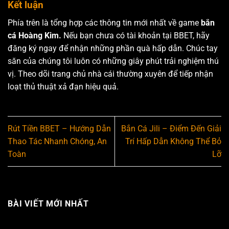
Kết luận
Phía trên là tổng hợp các thông tin mới nhất về game
bắn
cá Hoàng Kim.
Nếu bạn chưa có tài khoản tại BBET, hãy
đăng ký ngay để nhận những phần quà hấp dẫn. Chúc tay
săn của chúng tôi luôn có những giây phút trải nghiệm thú
vị. Theo dõi trang chủ nhà cái thường xuyên để tiếp nhận
loạt thủ thuật xả đạn hiệu quả.
Rút Tiền BBET – Hướng Dẫn
Bắn Cá Jili – Điểm Đến Giải
Thao Tác Nhanh Chóng, An
Trí Hấp Dẫn Không Thể Bỏ
Toàn
Lỡ
BÀI VIẾT MỚI NHẤT