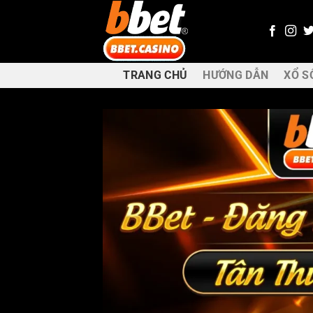
Bỏ
qua
nội
dung
TRANG CHỦ
HƯỚNG DẪN
XỔ S