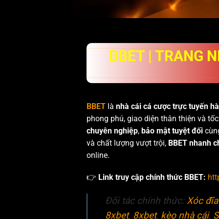
BBET | TRANG N
BBET
là
nhà cái cá cược trực tuyến h
phong phú, giao diện thân thiện và t
chuyên nghiệp
,
bảo mật tuyệt đối
cùng
và chất lượng vượt trội,
BBET nhanh ch
online.
👉
Link truy cập chính thức BBET:
htt
Đối tác chính thức:
Xóc đĩa
8xbet
,
8xbet
,
kèo nhà cái
,
S