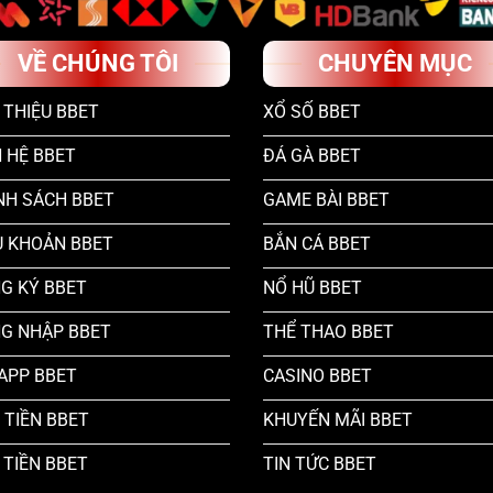
VỀ CHÚNG TÔI
CHUYÊN MỤC
I THIỆU BBET
XỔ SỐ BBET
N HỆ BBET
ĐÁ GÀ BBET
NH SÁCH BBET
GAME BÀI BBET
U KHOẢN BBET
BẮN CÁ BBET
G KÝ BBET
NỔ HŨ BBET
G NHẬP BBET
THỂ THAO BBET
 APP BBET
CASINO BBET
 TIỀN BBET
KHUYẾN MÃI BBET
 TIỀN BBET
TIN TỨC BBET