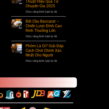
Thuật Hiệu Quả Từ
Thưởng
Chơi
Chuyên Gia 2025
–
Mê
Chức năng bình luận bị tắt
ở
Điểm
Mẩn
Baccarat
Giải
2025
Là
Trí
Bắt Cầu Baccarat –
Gì?
Chất
Chiến Lược Đỉnh Cao
Thủ
Lượng
Rinh Thưởng Lớn
Thuật
Cao
Chức năng bình luận bị tắt
ở
Hiệu
Bắt
Quả
Cầu
Từ
Phỏm Là Gì? Giải Đáp
Baccarat
Chuyên
Cách Chơi Chính Xác
–
Gia
Nhất Cho Người
Chiến
2025
Chức năng bình luận bị tắt
ở
Lược
Phỏm
Đỉnh
Là
Cao
Gì?
Rinh
Giải
Thưởng
Đáp
Lớn
Cách
Chơi
Chính
Xác
Nhất
Cho