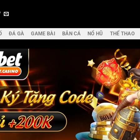
Ố
ĐÁ GÀ
GAME BÀI
BẮN CÁ
NỔ HŨ
THỂ THAO