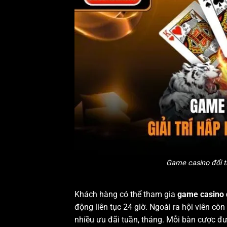
Game casino đổi th
Khách hàng có thể tham gia
game casino 
động liên tục 24 giờ. Ngoài ra hội viên cò
nhiều ưu đãi tuần, tháng. Mỗi bàn cược đư