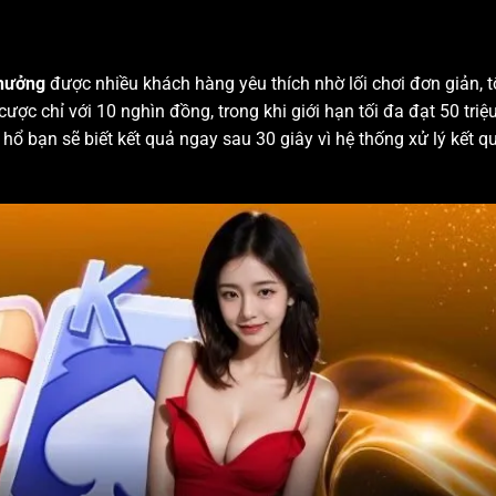
thưởng
được nhiều khách hàng yêu thích nhờ lối chơi đơn giản, t
ược chỉ với 10 nghìn đồng, trong khi giới hạn tối đa đạt 50 triệ
hổ bạn sẽ biết kết quả ngay sau 30 giây vì hệ thống xử lý kết q