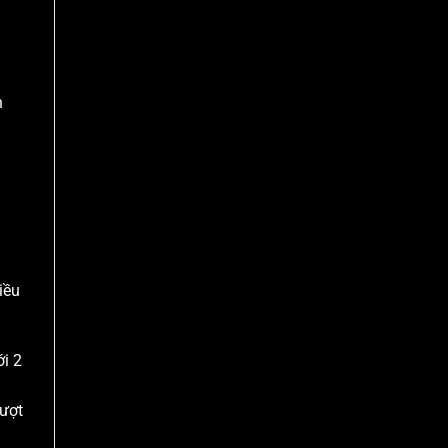
n
iều
ới 2
vượt