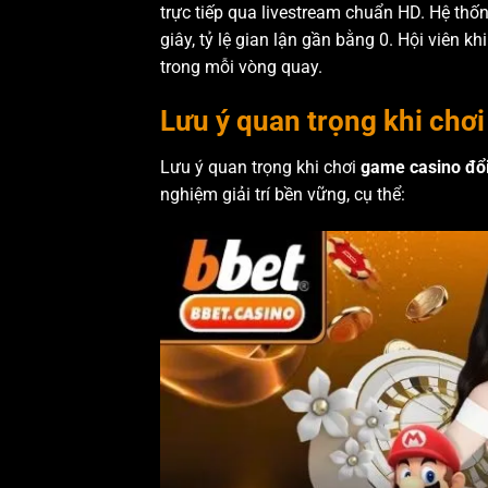
trực tiếp qua livestream chuẩn HD. Hệ thốn
giây, tỷ lệ gian lận gần bằng 0. Hội viên kh
trong mỗi vòng quay.
Lưu ý quan trọng khi chơ
Lưu ý quan trọng khi chơi
game casino đổ
nghiệm giải trí bền vững, cụ thể: