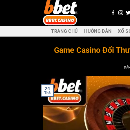
Bỏ
qua
nội
dung
TRANG CHỦ
HƯỚNG DẪN
XỔ S
Game Casino Đổi Thư
ĐĂ
24
Th8