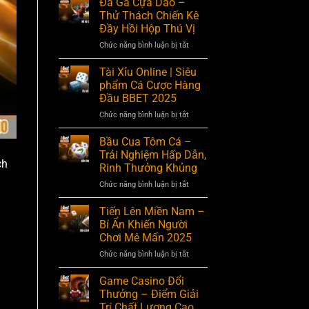
Đá Gà Cựa Dao –
Kê
Cán
Thử Thách Chiến Kê
Tài
|
Đầy Hồi Hộp Thú Vị
Năng
Hướng
Chức năng bình luận bị tắt
ở
Dẫn
Đá
Cách
Gà
Nhận
Tài Xỉu Online | Siêu
Cựa
Và
phẩm Cá Cược Hàng
Dao
Đánh
Đầu BBET 2025
–
Giá
Chức năng bình luận bị tắt
ở
Thử
Chính
Tài
Thách
Xác
Xỉu
Chiến
Bầu Cua Tôm Cá –
Nhất
Online
Kê
Trải Nghiệm Hấp Dẫn,
|
ch
Đầy
Rinh Thưởng Khủng
Siêu
Hồi
Chức năng bình luận bị tắt
ở
phẩm
Hộp
Bầu
Cá
Thú
Cua
Cược
Tiến Lên Miền Nam –
Vị
Tôm
Hàng
Bí Ẩn Khiến Người
Cá
Đầu
Chơi Mê Mẩn 2025
–
BBET
Chức năng bình luận bị tắt
ở
Trải
2025
Tiến
Nghiệm
Lên
Hấp
Game Casino Đổi
Miền
Dẫn,
Thưởng – Điểm Giải
Nam
Rinh
Trí Chất Lượng Cao