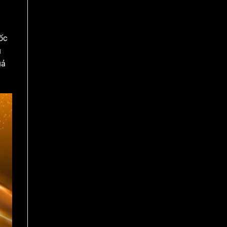
ốc
u
uả