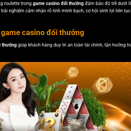
g roulette trong
game casino đổi thưởng
đảm bảo độ trễ dưới 0
i trải nghiệm cảm nhận rõ tính minh bạch, cơ hội sinh lợi liên tục
i game casino đổi thưởng
i thưởng
giúp khách hàng duy trì an toàn tài chính, tận hưởng tr