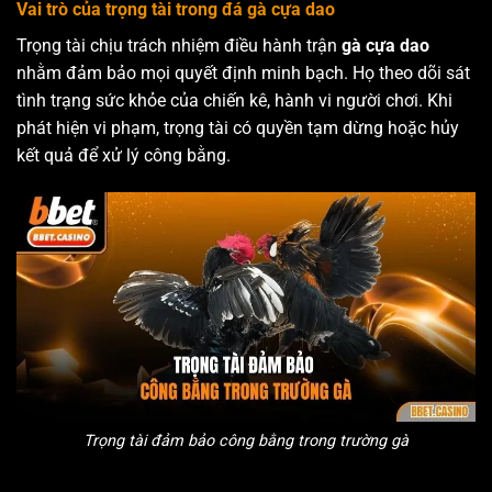
Vai trò của trọng tài trong đá gà cựa dao
Trọng tài chịu trách nhiệm điều hành trận
gà cựa dao
nhằm đảm bảo mọi quyết định minh bạch. Họ theo dõi sát
tình trạng sức khỏe của chiến kê, hành vi người chơi. Khi
phát hiện vi phạm, trọng tài có quyền tạm dừng hoặc hủy
kết quả để xử lý công bằng.
Trọng tài đảm bảo công bằng trong trường gà