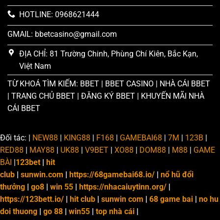
HOTLINE: 0968621444
GMAIL:
bbetcasino@gmail.com
ĐỊA CHỈ: 81 Trường Chinh, Phùng Chí Kiên, Bắc Kạn,
Việt Nam
TỪ KHOÁ TÌM KIẾM: BBET | BBET CASINO | NHÀ CÁI BBET
| TRANG CHỦ BBET | ĐĂNG KÝ BBET | KHUYẾN MÃI NHÀ
CÁI BBET
Đối tác:
|
NEW88
|
KING88
|
F168
|
GAMEBAI68
|
7M
|
123B
|
RED88
|
MAY88
|
UK88
|
V9BET
|
XO88
|
DOM88
|
M88
|
GAME
BÀI
|
123bet
|
hit
club
|
sunwin.com
|
https://68gamebai68.io/
|
nổ hũ đổi
thưởng
|
go8
|
win 55
|
https://nhacaiuytinn.org/
|
https://123bett.io/
|
hit club
|
sunwin com
|
68 game bai
|
no hu
doi thuong
|
go 88
|
win55
|
top nhà cái
|