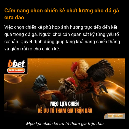
Cẩm nang chọn chiến kê chất lượng cho đá gà
cựa dao
Việc chọn chiến kê phù hợp ảnh hưởng trực tiếp đến kết
quả trong đá gà. Người chơi cần quan sát kỹ từng yếu tố
cơ bản. Quyết định đúng giúp tăng khả năng chiến thắng
và giảm rủi ro cho chiến kê.
Mẹo lựa chiến kê ưu tú tham gia trận đấu