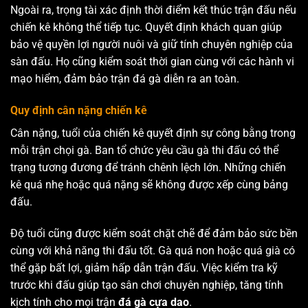
Ngoài ra, trọng tài xác định thời điểm kết thúc trận đấu nếu
chiến kê không thể tiếp tục. Quyết định khách quan giúp
bảo vệ quyền lợi người nuôi và giữ tính chuyên nghiệp của
sàn đấu. Họ cũng kiểm soát thời gian cùng với các hành vi
mạo hiểm, đảm bảo trận đá gà diễn ra an toàn.
Quy định cân nặng chiến kê
Cân nặng, tuổi của chiến kê quyết định sự công bằng trong
mỗi trận chọi gà. Ban tổ chức yêu cầu gà thi đấu có thể
trạng tương đương để tránh chênh lệch lớn. Những chiến
kê quá nhẹ hoặc quá nặng sẽ không được xếp cùng bảng
đấu.
Độ tuổi cũng được kiểm soát chặt chẽ để đảm bảo sức bền
cùng với khả năng thi đấu tốt. Gà quá non hoặc quá già có
thể gặp bất lợi, giảm hấp dẫn trận đấu. Việc kiểm tra kỹ
trước khi đấu giúp tạo sân chơi chuyên nghiệp, tăng tính
kịch tính cho mọi trận
đá gà cựa dao
.