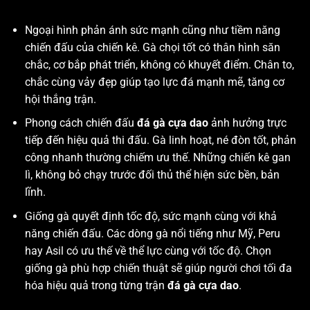
Ngoại hình phản ánh sức mạnh cũng như tiềm năng
chiến đấu của chiến kê. Gà chọi tốt có thân hình săn
chắc, cơ bắp phát triển, không có khuyết điểm. Chân to,
chắc cùng vảy đẹp giúp tạo lực đá mạnh mẽ, tăng cơ
hội thắng trận.
Phong cách chiến đấu
đá gà cựa dao
ảnh hưởng trực
tiếp đến hiệu quả thi đấu. Gà linh hoạt, né đòn tốt, phản
công nhanh thường chiếm ưu thế. Những chiến kê gan
lì, không bỏ chạy trước đối thủ thể hiện sức bền, bản
lĩnh.
Giống gà quyết định tốc độ, sức mạnh cùng với khả
năng chiến đấu. Các dòng gà nổi tiếng như Mỹ, Peru
hay Asil có ưu thế về thể lực cùng với tốc độ. Chọn
giống gà phù hợp chiến thuật sẽ giúp người chơi tối đa
hóa hiệu quả trong từng trận
đá gà cựa dao
.