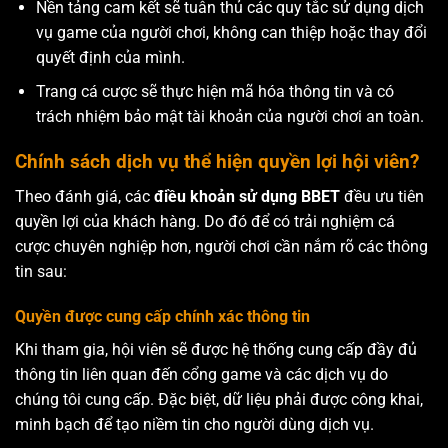
Nền tảng cam kết sẽ tuân thủ các quy tắc sử dụng dịch
vụ game của người chơi, không can thiệp hoặc thay đổi
quyết định của mình.
Trang cá cược sẽ thực hiện mã hóa thông tin và có
trách nhiệm bảo mật tài khoản của người chơi an toàn.
Chính sách dịch vụ thể hiện quyền lợi hội viên?
Theo đánh giá, các
điều khoản sử dụng BBET
đều ưu tiên
quyền lợi của khách hàng. Do đó để có trải nghiệm cá
cược chuyên nghiệp hơn, người chơi cần nắm rõ các thông
tin sau:
Quyền được cung cấp chính xác thông tin
Khi tham gia, hội viên sẽ được hệ thống cung cấp đầy đủ
thông tin liên quan đến cổng game và các dịch vụ do
chúng tôi cung cấp. Đặc biệt, dữ liệu phải được công khai,
minh bạch để tạo niềm tin cho người dùng dịch vụ.