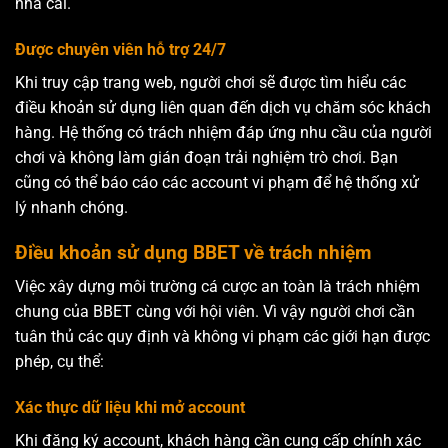
nhà cái.
Được chuyên viên hỗ trợ 24/7
Khi truy cập trang web, người chơi sẽ được tìm hiểu các
điều khoản sử dụng liên quan đến dịch vụ chăm sóc khách
hàng. Hệ thống có trách nhiệm đáp ứng nhu cầu của người
chơi và không làm gián đoạn trải nghiệm trò chơi. Bạn
cũng có thể báo cáo các account vi phạm để hệ thống xử
lý nhanh chóng.
Điều khoản sử dụng BBET về trách nhiệm
Việc xây dựng môi trường cá cược an toàn là trách nhiệm
chung của BBET cùng với hội viên. Vì vậy người chơi cần
tuân thủ các quy định và không vi phạm các giới hạn được
phép, cụ thể:
Xác thực dữ liệu khi mở account
Khi đăng ký account, khách hàng cần cung cấp chính xác