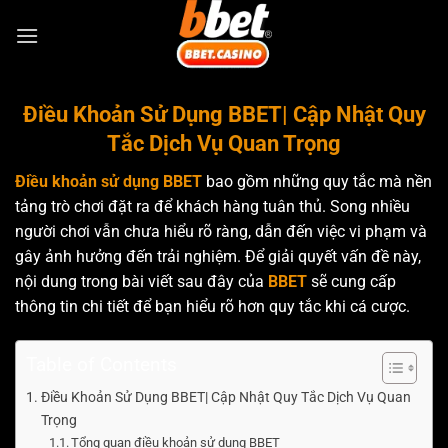
Bỏ
qua
nội
dung
Điều Khoản Sử Dụng BBET| Cập Nhật Quy
Tắc Dịch Vụ Quan Trọng
Điều khoản sử dụng BBET
bao gồm những quy tắc mà nền
tảng trò chơi đặt ra để khách hàng tuân thủ. Song nhiều
người chơi vẫn chưa hiểu rõ ràng, dẫn đến việc vi phạm và
gây ảnh hưởng đến trải nghiệm. Để giải quyết vấn đề này,
nội dung trong bài viết sau đây của
BBET
sẽ cung cấp
thông tin chi tiết để bạn hiểu rõ hơn quy tắc khi cá cược.
Table of Contents
Điều Khoản Sử Dụng BBET| Cập Nhật Quy Tắc Dịch Vụ Quan
Trọng
Tổng quan điều khoản sử dụng BBET