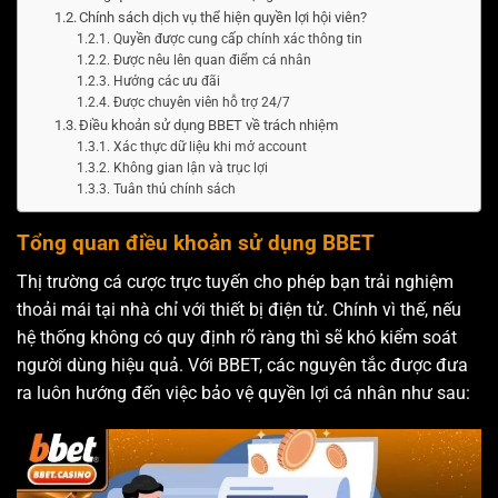
Chính sách dịch vụ thể hiện quyền lợi hội viên?
Quyền được cung cấp chính xác thông tin
Được nêu lên quan điểm cá nhân
Hưởng các ưu đãi
Được chuyên viên hỗ trợ 24/7
Điều khoản sử dụng BBET về trách nhiệm
Xác thực dữ liệu khi mở account
Không gian lận và trục lợi
Tuân thủ chính sách
Tổng quan điều khoản sử dụng BBET
Thị trường cá cược trực tuyến cho phép bạn trải nghiệm
thoải mái tại nhà chỉ với thiết bị điện tử. Chính vì thế, nếu
hệ thống không có quy định rõ ràng thì sẽ khó kiểm soát
người dùng hiệu quả. Với BBET, các nguyên tắc được đưa
ra luôn hướng đến việc bảo vệ quyền lợi cá nhân như sau: