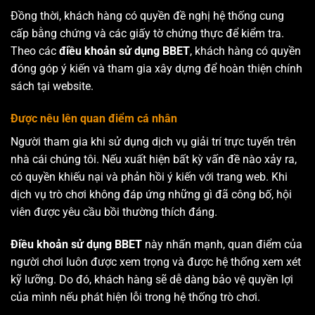
Đồng thời, khách hàng có quyền đề nghị hệ thống cung
cấp bằng chứng và các giấy tờ chứng thực để kiểm tra.
Theo các
điều khoản sử dụng BBET
, khách hàng có quyền
đóng góp ý kiến và tham gia xây dựng để hoàn thiện chính
sách tại website.
Được nêu lên quan điểm cá nhân
Người tham gia khi sử dụng dịch vụ giải trí trực tuyến trên
nhà cái chúng tôi. Nếu xuất hiện bất kỳ vấn đề nào xảy ra,
có quyền khiếu nại và phản hồi ý kiến với trang web. Khi
dịch vụ trò chơi không đáp ứng những gì đã công bố, hội
viên được yêu cầu bồi thường thích đáng.
Điều khoản sử dụng BBET
này nhấn mạnh, quan điểm của
người chơi luôn được xem trọng và được hệ thống xem xét
kỹ lưỡng. Do đó, khách hàng sẽ dễ dàng bảo vệ quyền lợi
của mình nếu phát hiện lỗi trong hệ thống trò chơi.