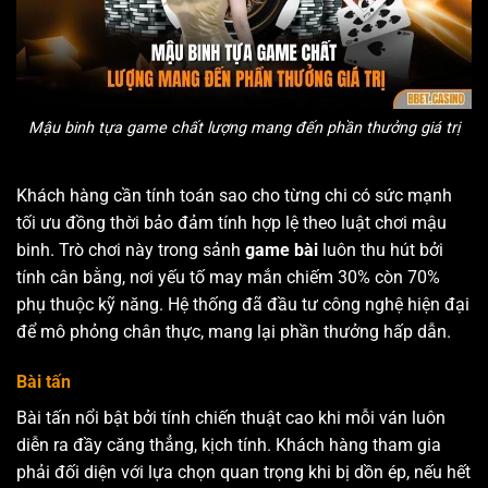
Mậu binh tựa game chất lượng mang đến phần thưởng giá trị
Khách hàng cần tính toán sao cho từng chi có sức mạnh
tối ưu đồng thời bảo đảm tính hợp lệ theo luật chơi mậu
binh. Trò chơi này trong sảnh
game bài
luôn thu hút bởi
tính cân bằng, nơi yếu tố may mắn chiếm 30% còn 70%
phụ thuộc kỹ năng. Hệ thống đã đầu tư công nghệ hiện đại
để mô phỏng chân thực, mang lại phần thưởng hấp dẫn.
Bài tấn
Bài tấn nổi bật bởi tính chiến thuật cao khi mỗi ván luôn
diễn ra đầy căng thẳng, kịch tính. Khách hàng tham gia
phải đối diện với lựa chọn quan trọng khi bị dồn ép, nếu hết