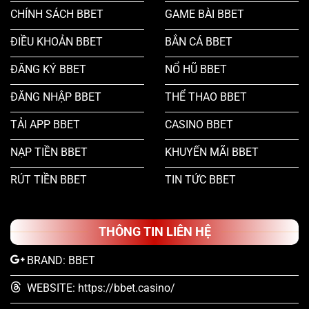
CHÍNH SÁCH BBET
GAME BÀI BBET
ĐIỀU KHOẢN BBET
BẮN CÁ BBET
ĐĂNG KÝ BBET
NỔ HŨ BBET
ĐĂNG NHẬP BBET
THỂ THAO BBET
TẢI APP BBET
CASINO BBET
NẠP TIỀN BBET
KHUYẾN MÃI BBET
RÚT TIỀN BBET
TIN TỨC BBET
THÔNG TIN LIÊN HỆ
BRAND: BBET
WEBSITE: https://bbet.casino/