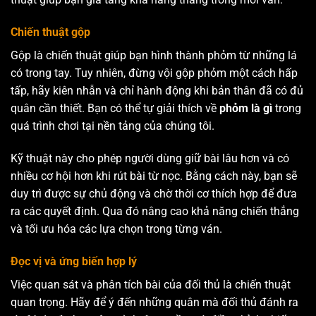
Chiến thuật gộp
Gộp là chiến thuật giúp bạn hình thành phỏm từ những lá
có trong tay. Tuy nhiên, đừng vội gộp phỏm một cách hấp
tấp, hãy kiên nhẫn và chỉ hành động khi bản thân đã có đủ
quân cần thiết. Bạn có thể tự giải thích về
phỏm là gì
trong
quá trình chơi tại nền tảng của chúng tôi.
Kỹ thuật này cho phép người dùng giữ bài lâu hơn và có
nhiều cơ hội hơn khi rút bài từ nọc. Bằng cách này, bạn sẽ
duy trì được sự chủ động và chờ thời cơ thích hợp để đưa
ra các quyết định. Qua đó nâng cao khả năng chiến thắng
và tối ưu hóa các lựa chọn trong từng ván.
Đọc vị và ứng biến hợp lý
Việc quan sát và phân tích bài của đối thủ là chiến thuật
quan trọng. Hãy để ý đến những quân mà đối thủ đánh ra