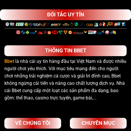
Đáp
Thưởng
Cách
Lớn
Chơi
ĐỐI TÁC UY TÍN
Chính
Xác
Nhất
Cho
Người
THÔNG TIN BBET
Bbet
là nhà cái uy tín hàng đầu tại Việt Nam và được nhiều
người chơi yêu thích. Với mục tiêu mang đến cho người
chơi những trải nghiệm cá cược và giải trí đỉnh cao, Bbet
không ngừng cải tiến và nâng cao chất lượng dịch vụ. Nhà
cái Bbet cung cấp một loạt các sản phẩm đa dạng, bao
gồm: thể thao, casino trực tuyến, game bài,...
VỀ CHÚNG TÔI
CHUYÊN MỤC