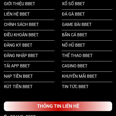
GIỚI THIỆU BBET
XỔ SỐ BBET
LIÊN HỆ BBET
ĐÁ GÀ BBET
CHÍNH SÁCH BBET
GAME BÀI BBET
ĐIỀU KHOẢN BBET
BẮN CÁ BBET
ĐĂNG KÝ BBET
NỔ HŨ BBET
ĐĂNG NHẬP BBET
THỂ THAO BBET
TẢI APP BBET
CASINO BBET
NẠP TIỀN BBET
KHUYẾN MÃI BBET
RÚT TIỀN BBET
TIN TỨC BBET
THÔNG TIN LIÊN HỆ