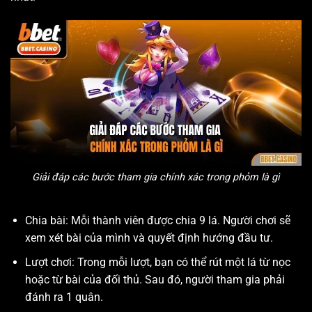
Giải đáp các bước tham gia chính xác trong phỏm là gì
Chia bài: Mỗi thành viên được chia 9 lá. Người chơi sẽ
xem xét bài của mình và quyết định hướng đầu tư.
Lượt chơi: Trong mỗi lượt, bạn có thể rút một lá từ nọc
hoặc từ bài của đối thủ. Sau đó, người tham gia phải
đánh ra 1 quân.