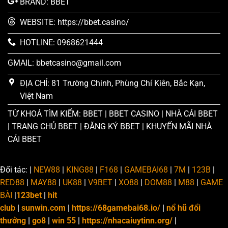
BRAND: BBET
WEBSITE: https://bbet.casino/
HOTLINE: 0968621444
GMAIL:
bbetcasino@gmail.com
ĐỊA CHỈ: 81 Trường Chinh, Phùng Chí Kiên, Bắc Kạn,
Việt Nam
TỪ KHOÁ TÌM KIẾM: BBET | BBET CASINO | NHÀ CÁI BBET
| TRANG CHỦ BBET | ĐĂNG KÝ BBET | KHUYẾN MÃI NHÀ
CÁI BBET
Đối tác:
|
NEW88
|
KING88
|
F168
|
GAMEBAI68
|
7M
|
123B
|
RED88
|
MAY88
|
UK88
|
V9BET
|
XO88
|
DOM88
|
M88
|
GAME
BÀI
|
123bet
|
hit
club
|
sunwin.com
|
https://68gamebai68.io/
|
nổ hũ đổi
thưởng
|
go8
|
win 55
|
https://nhacaiuytinn.org/
|