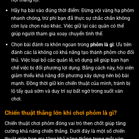
Hãy hạ bài vào đúng thời điểm: Đừng vội vàng hạ phỏm
nhanh chóng, trừ phi bạn đã thực sự chắc chắn không
còn lựa chọn nào khác. Việc giữ lại các quân có thể
giúp người tham gia xoay chuyển tình thế.
Chọn bài đánh ra khôn ngoan trong
phỏm là gì
: Ưu tiên
đánh các lá không có khả năng tạo thành phỏm cho đối
thủ. Việc loại bỏ các quân lẻ, vô dụng sẽ giúp bạn hạn
chế việc bị đối phương lợi dụng. Bằng cách này, hội viên
giảm thiểu khả năng đối phương xây dựng nên bộ bài
mạnh. Đồng thời giữ kín chiến thuật của mình, tránh bị
lộ tẩy quá sớm và duy trì sự bất ngờ trong suốt ván
chơi.
Chiến thuật thắng lớn khi chơi phỏm là gì?
Chiến thuật chơi phỏm đóng vai trò then chốt giúp tăng
cường khả năng chiến thắng. Dưới đây là một số chiến
thuật giúp bạn gia tăng khả năng thắng trong mỗi ván: