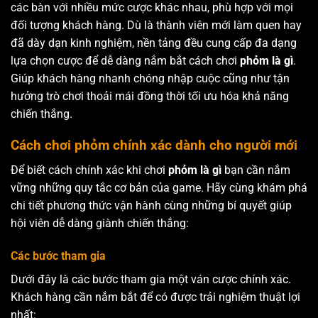
các bàn với nhiều mức cược khác nhau, phù hợp với mọi
đối tượng khách hàng. Dù là thành viên mới làm quen hay
đã dày dạn kinh nghiệm, nền tảng đều cung cấp đa dạng
lựa chọn cược để dễ dàng nắm bắt cách chơi
phỏm là gì
.
Giúp khách hàng nhanh chóng nhập cuộc cũng như tận
hưởng trò chơi thoải mái đồng thời tối ưu hóa khả năng
chiến thắng.
Cách chơi phỏm chính xác dành cho người mới
Để biết cách chính xác khi chơi
phỏm là gì
bạn cần nắm
vững những quy tắc cơ bản của game. Hãy cùng khám phá
chi tiết phương thức vận hành cùng những bí quyết giúp
hội viên dễ dàng giành chiến thắng:
Các bước tham gia
Dưới đây là các bước tham gia một ván cược chính xác.
Khách hàng cần nắm bắt để có được trải nghiệm thuật lợi
nhất: