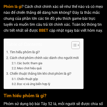
Phỏm là gì
? Cách chơi chính xác sẽ như thế nào và có mẹo
nào để chiến thắng dễ dàng hơn không? Đây là thắc mắc
chung của phần lớn các tín đồ yêu thích game bài trực
tuyến và muốn tìm câu trả lời chính xác. Toàn bộ thông tin
chi tiết nhất sẽ được
BBET
cập nhật ngay bài viết hôm nay.
Table of Contents
Tìm hiểu phỏm là gì?
Cách chơi phỏm chính xác dành cho người mới
Các bước tham gia
Mẹo chơi hiệu quả
Chiến thuật thắng lớn khi chơi phỏm là gì?
Chiến thuật gộp
Đọc vị và ứng biến hợp lý
Tìm hiểu phỏm là gì?
Phỏm sử dụng bộ bài Tây 52 lá, mỗi người sẽ được chia số