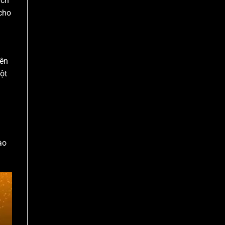
ách
 cho
rên
ột
.
ào