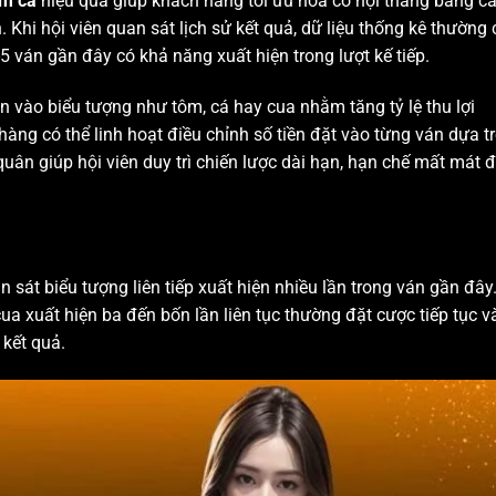
ôm cá
hiệu quả giúp khách hàng tối ưu hóa cơ hội thắng bằng c
. Khi hội viên quan sát lịch sử kết quả, dữ liệu thống kê thường
-5 ván gần đây có khả năng xuất hiện trong lượt kế tiếp.
 vào biểu tượng như tôm, cá hay cua nhằm tăng tỷ lệ thu lợi
àng có thể linh hoạt điều chỉnh số tiền đặt vào từng ván dựa t
uân giúp hội viên duy trì chiến lược dài hạn, hạn chế mất mát đ
sát biểu tượng liên tiếp xuất hiện nhiều lần trong ván gần đây
ua xuất hiện ba đến bốn lần liên tục thường đặt cược tiếp tục v
 kết quả.