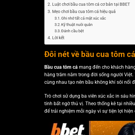
Luật chơi bầu cua tôm cá cơ bản tại BBET
Mẹo chơi bầu cua tôm cá hiệu quả
Ghi nhớ tất cả mặt xúc xắc
Kỹ thuật nuôi quân
Đánh cầu bệt
Lời kết
Đôi nét về bầu cua tôm c
Bầu cua tôm cá
mang đến cho khách hàng c
hàng trăm năm trong đời sống người Việt.
cùng nhau tạo nên bầu không khí sôi nổi đ
Trò chơi sử dụng ba viên xúc xắc in sáu hì
tính bất ngờ thú vị. Theo thống kê tại nhiề
để trải nghiệm mỗi ngày vì sự tiện lợi hiện