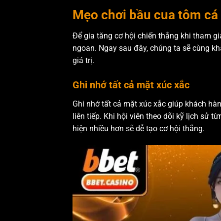
Mẹo chơi bầu cua tôm cá
Để gia tăng cơ hội chiến thắng khi tham g
ngoan. Ngay sau đây, chúng ta sẽ cùng k
giá trị.
Ghi nhớ tất cả mặt xúc xắc
Ghi nhớ tất cả mặt xúc xắc giúp khách hàn
liên tiếp. Khi hội viên theo dõi kỹ lịch sử
hiện nhiều hơn sẽ dễ tạo cơ hội thắng.