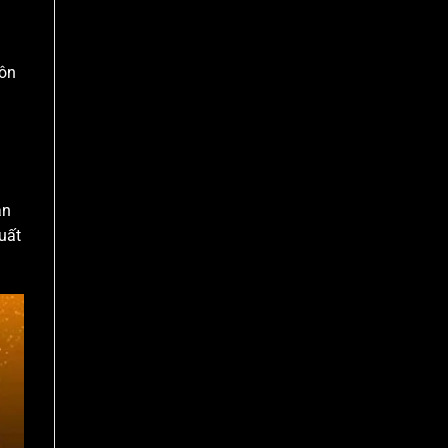
hôn
án
xuất